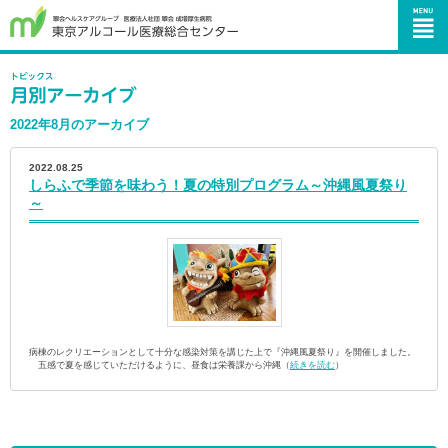
2022年8月のアーカイブ
2022.08.25
しらふで季節を味わう！夏の特別プログラム～沖縄風夏祭り
～
病棟のレクリエーションとして十分な感染対策を講じた上で『沖縄風夏祭り』を開催しました。
五感で夏を感じていただけるように、昼食は栄養課から沖縄（
続きを読む
）