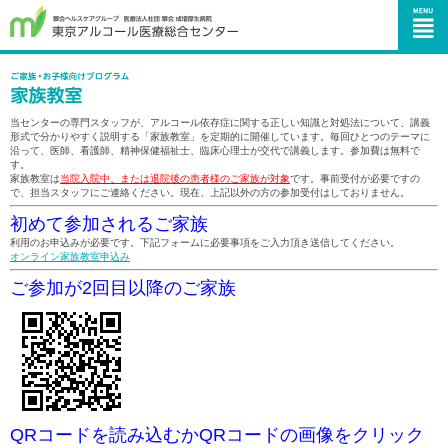
当センターの専門スタッフが、アルコール依存症に関する正しい知識と対処法について、講義
形式で分かりやすく説明する「家族教室」を定期的に開催しています。毎回ひとつのテーマに
沿って、医師、看護師、精神保健福祉士、臨床心理士が交代で講義します。参加費は無料で
す。
家族教室は
当院入院中、または退院後の患者様のご家族が対象
です。事前受付が必要ですの
で、担当スタッフにご連絡ください。現在、上記以外の方の参加受付はしておりません。
初めて参加されるご家族
利用のお申込みが必要です。下記フォームに必要事項をご入力頂き送信してください。
オンライン家族教室申込み
ご参加が2回目以降のご家族
QRコードを読み込むかQRコードの画像をクリック