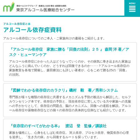
アルコール依存症についてのご本人・ご家族向けの書籍をご紹介します。
『アルコール依存症 家族に贈る「回復の法則」２５ 』 森岡 洋 著／ア
スク・ヒューマンケア
アルコール依存症にかかった人はどうなっていくのか。その病気に巻き込まれた家族は
どんなふうに病んでいくのか。どうすれば回復できるのか･････？アルコール依存症の
家族教室を各地で開催し、森田療法にも詳しい著者が、心をこめて贈る25の「回復」
の法則。
『図解でわかる依存症のカラクリ』磯村 毅 著／秀和システム
専門医が様々な種類の依存症に共通するメカニズムを予防の観点から解説した、セルフ
カウンセリング本です。依存症の予防と、現在依存症に苦しんでいる方や家族への克服
への手がかりとして、依存症の問題点、脳のメカニズム、回復への道筋を解説。アルコ
ール依存症や薬物依存症などの個々の依存症の具体的な症例なども紹介しています。
『依存症のすべてがわかる本』 渡辺 登 監修／講談社
家族を犠牲にし、心身をむしばむ依存症。 対人依存、プロセス依存、物質依存の心理
を追求し、「生き方の病」から回復するルートを探っています。