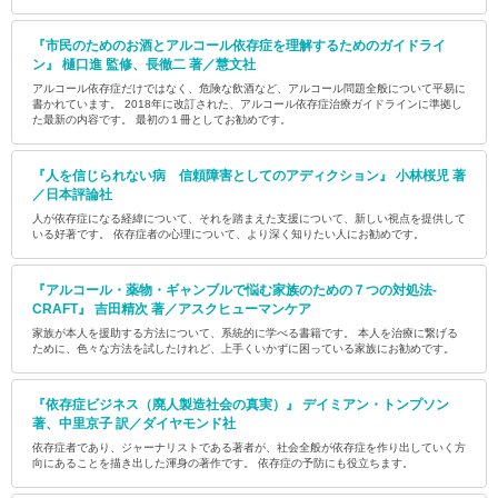
『市民のためのお酒とアルコール依存症を理解するためのガイドライ
ン』 樋口進 監修、長徹二 著／慧文社
アルコール依存症だけではなく、危険な飲酒など、アルコール問題全般について平易に
書かれています。 2018年に改訂された、アルコール依存症治療ガイドラインに準拠し
た最新の内容です。 最初の１冊としてお勧めです。
『人を信じられない病 信頼障害としてのアディクション』 小林桜児 著
／日本評論社
人が依存症になる経緯について、それを踏まえた支援について、新しい視点を提供して
いる好著です。 依存症者の心理について、より深く知りたい人にお勧めです。
『アルコール・薬物・ギャンブルで悩む家族のための７つの対処法-
CRAFT』 吉田精次 著／アスクヒューマンケア
家族が本人を援助する方法について、系統的に学べる書籍です。 本人を治療に繋げる
ために、色々な方法を試したけれど、上手くいかずに困っている家族にお勧めです。
『依存症ビジネス（廃人製造社会の真実）』 デイミアン・トンプソン
著、中里京子 訳／ダイヤモンド社
依存症者であり、ジャーナリストである著者が、社会全般が依存症を作り出していく方
向にあることを描き出した渾身の著作です。 依存症の予防にも役立ちます。