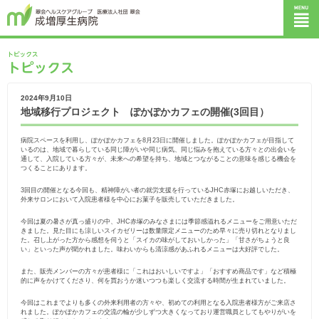
2024年9月10日
地域移行プロジェクト ぽかぽかカフェの開催(3回目）
病院スペースを利用し、ぽかぽかカフェを8月23日に開催しました。ぽかぽかカフェが目指して
いるのは、地域で暮らしている同じ障がいや同じ病気、同じ悩みを抱えている方々との出会いを
通して、入院している方々が、未来への希望を持ち、地域とつながることの意味を感じる機会を
つくることにあります。
3回目の開催となる今回も、精神障がい者の就労支援を行っているJHC赤塚にお越しいただき、
外来サロンにおいて入院患者様を中心にお菓子を販売していただきました。
今回は夏の暑さが真っ盛りの中、JHC赤塚のみなさまには季節感溢れるメニューをご用意いただ
きました。見た目にも涼しいスイカゼリーは数量限定メニューのため早々に売り切れとなりまし
た。召し上がった方から感想を伺うと「スイカの味がしておいしかった」「甘さがちょうと良
い」といった声が聞かれました。味わいからも清涼感があふれるメニューは大好評でした。
また、販売メンバーの方々が患者様に「これはおいしいですよ」「おすすめ商品です」など積極
的に声をかけてくださり、何を買おうか迷いつつも楽しく交流する時間が生まれていました。
今回はこれまでよりも多くの外来利用者の方々や、初めての利用となる入院患者様方がご来店さ
れました。ぽかぽかカフェの交流の輪が少しずつ大きくなっており運営職員としてもやりがいを