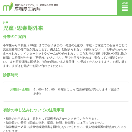
外来のご案内
小学生から高校生（18歳）までのお子さまの、発達の心配や、学校・ご家庭でのお困りごとに
児童思春期の専門医が対応します。例えば、朝起きられない（夜眠れない）、食事がなかなか
食べられない、インターネットやゲームがやめられない、こだわりの行動（手洗いや忘れ物の
確認）に時間がかかる、不登校、ひきこもり、等でお困りがあれば、安心してご相談くださ
い。 また医療保険の関係上、初診の際はご本人様同伴でご受診くださいますよう、お願い致し
ます。まずはお電話でお問い合わせください。
診察時間
月曜日～金曜日
9：00～16：00 ※曜日によって診療時間が異なります（完全予
約制）
初診の申し込みについての注意事項
・初診のお申込みは、原則として親権者の方からとさせていただきます。
・初診日のご希望（医師の指定、曜日、時間、時期等）には応じられません。
・初診相談申込書に診療情報提供書を同封しないでください。個人情報保護の観点からリスク
となります。