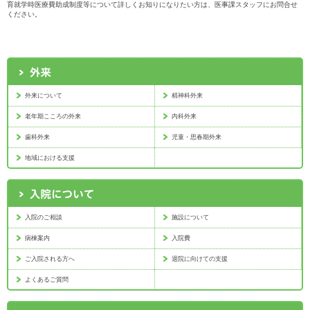
育就学時医療費助成制度等について詳しくお知りになりたい方は、医事課スタッフにお問合せ
ください。
外来について
精神科外来
老年期こころの外来
内科外来
歯科外来
児童・思春期外来
地域における支援
入院のご相談
施設について
病棟案内
入院費
ご入院される方へ
退院に向けての支援
よくあるご質問