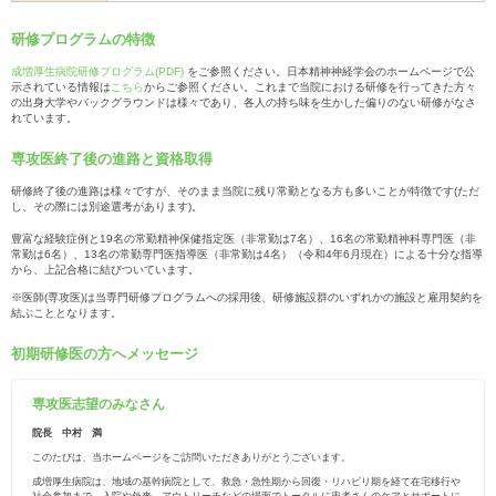
研修プログラムの特徴
成増厚生病院研修プログラム(PDF)
をご参照ください。日本精神神経学会のホームページで公
示されている情報は
こちら
からご参照ください。これまで当院における研修を行ってきた方々
の出身大学やバックグラウンドは様々であり、各人の持ち味を生かした偏りのない研修がなさ
れています。
専攻医終了後の進路と資格取得
研修終了後の進路は様々ですが、そのまま当院に残り常勤となる方も多いことが特徴です(ただ
し、その際には別途選考があります)。
豊富な経験症例と19名の常勤精神保健指定医（非常勤は7名）、16名の常勤精神科専門医（非
常勤は6名）、13名の常勤専門医指導医（非常勤は4名）（令和4年6月現在）による十分な指導
から、上記合格に結びついています。
※医師(専攻医)は当専門研修プログラムへの採用後、研修施設群のいずれかの施設と雇用契約を
結ぶこととなります。
初期研修医の方へメッセージ
専攻医志望のみなさん
院長 中村 満
このたびは、当ホームページをご訪問いただきありがとうございます。
成増厚生病院は、地域の基幹病院として、救急・急性期から回復・リハビリ期を経て在宅移行や
社会参加まで、入院や外来、アウトリーチなどの場面でトータルに患者さんのケアとサポートに