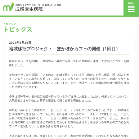
2024年3月29日
地域移行プロジェクト ぽかぽかカフェの開催（1回目）
病院のスペースを利用し、精神障がい者の方が通っている事業所と連携してぽかぽかカフェを開
催しました。
ぽかぽかカフェが目指しているのは、地域で暮らしている同じ障がいや同じ病気、同じ悩みを抱
えている方々との出会いを通して、入院している方々が、未来への希望を持ち、地域とつながる
ことの意味を感じる機会を作ることにあります。また、病院としても地域に開かれた病院を目指
した活動でもあります。
今回は精神障がい者の就労支援を行っているJHC赤塚にお越しいただき、外来サロンにおいて、
入院患者さまを中心にお菓子を販売して頂く企画を実施しました。
和気あいあいとした雰囲気で、「おいしかった！」と話している方が多かったです。JHC赤塚と
は病棟内でも交流を行っているため、お礼を述べている方や、「久しぶりで嬉しかった」「また
お菓子の販売をお願いしたい。」と言った感想や商品をリクエストされる方もいました。購入さ
れた方の中には大事に翌週まで保管しておかれる方や活き活きと販売される事業所の方の姿を見
て「早く退院したい」と意欲をみせる方もいました。
入院患者さまをはじめ、面会でいらっしゃったご家族や外来受診にこられていた方も購入されて