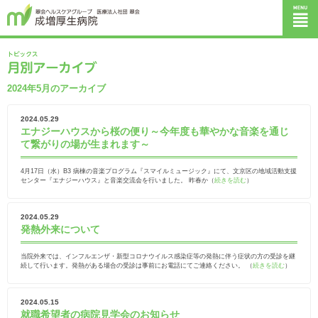
2024年5月のアーカイブ
2024.05.29
エナジーハウスから桜の便り～今年度も華やかな音楽を通じ
て繋がりの場が生まれます～
4月17日（水）B3 病棟の音楽プログラム『スマイルミュージック』にて、文京区の地域活動支援
センター『エナジーハウス』と音楽交流会を行いました。 昨春か（
続きを読む
）
2024.05.29
発熱外来について
当院外来では、インフルエンザ・新型コロナウイルス感染症等の発熱に伴う症状の方の受診を継
続して行います。発熱がある場合の受診は事前にお電話にてご連絡ください。 （
続きを読む
）
2024.05.15
就職希望者の病院見学会のお知らせ