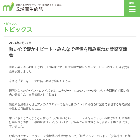
2024年9月20日
熱い心で響かすビート～みんなで準備を積み重ねた音楽交流
会
夏真っ盛りの7月31日（水）、B3病棟にて『地域活動支援センターエナジーハウス』と音楽交流
会を実施しました。
今回は『夏』をテーマに熱い企画が盛りだくさん。
恒例となった〇×イントロクイズでは、エナジーハウスのメンバーだけでなく今回初めてB3の有
志の患者さんも出題者側として参加！
出題する患者さんはピアノのメロディーに合わせ曲のイントロ部分を打楽器で表現する形で練習
を重ね当日披露しました。
思いつきそうでもなかなか答えにたどり着けない・・・。そんなもどかしい良問が続出し出題者
は満足気な表情。「事前練習は大変だったけど、だからこそ達成感があります」と終了後に話し
ていました。
歌唱ではエナジーハウス、B3病棟共に希望の多かった『勝手にシンドバッド』『少年時代』に加
え、『夏の思い出』を歌いました。