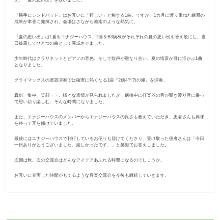
『勝手にシンドバッド』はお互いに「難しい」と称する1曲。ですが、1カ月に渡り重ねた練習の
成果が本番に発揮され、会場はさながら湘南のような熱気に。
『夏の思い出』は1番をエナジーハウス、2番をB3病棟がそれぞれの夏の思い出を替え歌にし、当
日披露してひとつの曲として完成させました。
少年時代はクラリネットとピアノの音色、そして歌声が重なり合い、夏の情景が目に浮かぶ1曲
となりました。
クライマックスの楽器演奏では確実に熱くなる1曲『2億4千万の瞳』を演奏。
真剣、集中、笑顔・・。様々な表情が見られましたが、病棟中に打楽器の音が響き渡り音に乗っ
て思い切り楽しむ、そんな時間になりました。
また、エナジーハウスのメンバーからエナジーハウスの良さも教えていただき、患者さんも興味
を持って耳を傾けていました。
最後にはエナジーハウスで刊行しているお便りも届けてくださり、受け取った患者さんは「今日
一日ありがとうございました。楽しかったです。」と笑顔でお答えしました。
次回は秋。次の交流会はどんなアイデアあふれる時間になるのでしょうか。
お互いに充実した時間がもてるような音楽交流会を今後も継続していきます。