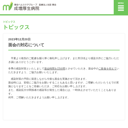
2023年12月20日
面会の対応について
平素より格別のご配慮を賜り厚く御礼申し上げます。また常日頃より感染大作にご協力いただ
き誠にありがとうございます。
冬季の感染対策といたしまして
面会時間を15分間
とさせていただき、面会中の
ご飲食を控えて
い
ただきますよう、ご協力お願いいたします。
感染対策の予防に留意しながら今後も面会を実施させて頂きます。
面会時には、皆様にご協力をお願いすることもあると思いますが、ご理解いただいたうえでの実
施となりますことをご容赦いただき、ご対応をお願い申し上げます。
また、感染拡大や関係者の感染等が発生した場合には、一時休止させていただくこともありま
す。
何卒、ご理解いただきますようお願い申し上げます。