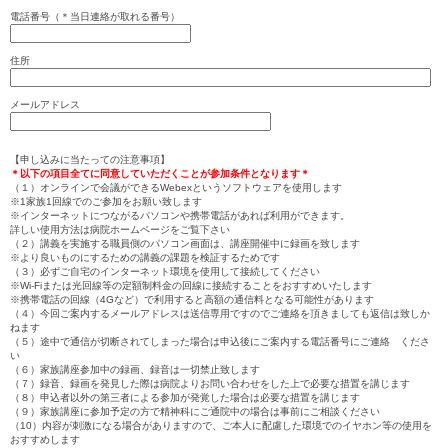
電話番号（＊当日連絡が取れる番号）
住所
メールアドレス
【申し込みに当たっての注意事項】
＊以下の項目全てに同意していただくことが参加条件となります＊
（１）オンラインで会議ができるWebexというソフトウェアを使用します
※1家族1回線でのご参加をお願い致します
※インターネットにつながるパソコンや携帯電話があれば利用ができます。
詳しい使用方法は病院ホームページをご覧下さい
（２）講義を実施する職員側のパソコン画面は、講座開催中に録画を致します
※より良いものにするための講義の課題を検証するためです
（３）必ずご自宅のインターネット環境を使用して接続してください
※Wi-Fiまたは光回線等の定額制料金の回線に接続することをおすすめいたします
※携帯電話の回線（4Gなど）で利用すると高額の通信料となる可能性があります
（４）今回ご案内するメールアドレスは送信専用ですのでご連絡を頂きましても返信は致しか
ねます
（５）途中で通信が切断されてしまった場合は申込後にご案内する電話番号にご連絡 くださ
い
（６）家族講座参加中の録画、録音は一切禁止致します
（７）録音、録画を発見した際は病院よりお問い合わせをした上で必要な措置を講じます
（８）申込者以外の第三者による参加が発覚した場合は必要な措置を講じます
（９）家族講座に参加予定の方で精神科にご通院中の場合は事前にご相談ください
（10）内容が刺激になる場合がありますので、ご本人に配慮した環境でのイヤホン等の使用を
おすすめします