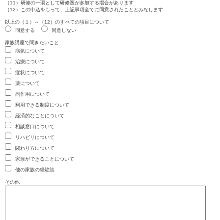
（11）研修の一環として研修医が参加する場合があります
（12）この申込をもって、上記事項全てに同意されたこととみなします
以上の（１）～（12）のすべての項目について
同意する
同意しない
家族講座で聞きたいこと
病気について
治療について
症状について
薬について
副作用について
利用できる制度について
経済的なことについて
相談窓口について
リハビリについて
関わり方について
家族ができることについて
他の家族の経験談
その他