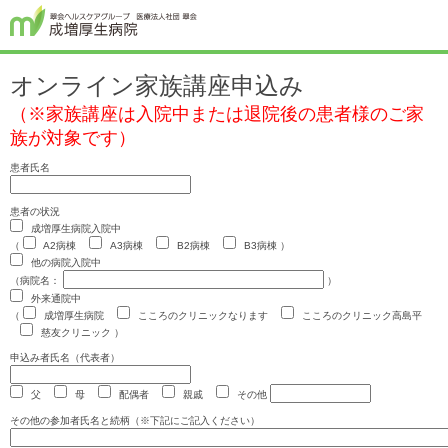
オンライン家族講座申込み
（※家族講座は入院中または退院後の患者様のご家
族が対象です）
患者氏名
患者の状況
成増厚生病院入院中
（
A2病棟
A3病棟
B2病棟
B3病棟
）
他の病院入院中
（病院名：
）
外来通院中
（
成増厚生病院
こころのクリニックなります
こころのクリニック高島平
慈友クリニック
）
申込み者氏名（代表者）
父
母
配偶者
親戚
その他
その他の参加者氏名と続柄（※下記にご記入ください）