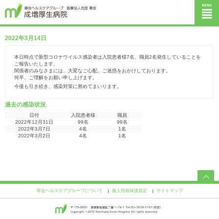
2022年3月14日
本日時点で新型コロナウイルス感染者は入院患者様7名、職員2名発生していることを
ご報告いたします。
関係者のみなさまには、大変なご心配、ご迷惑をおかけしております。
何卒、ご理解をお願い申し上げます。
今後も引き続き、感染対策に努めてまいります。
過去の感染状況
日付
入院患者様
職員
2022年12月31日
99名
99名
2022年3月7日
4名
1名
2022年3月2日
4名
1名
翠会ヘルスケアグループについて
個人情報保護規定
サイトマップ